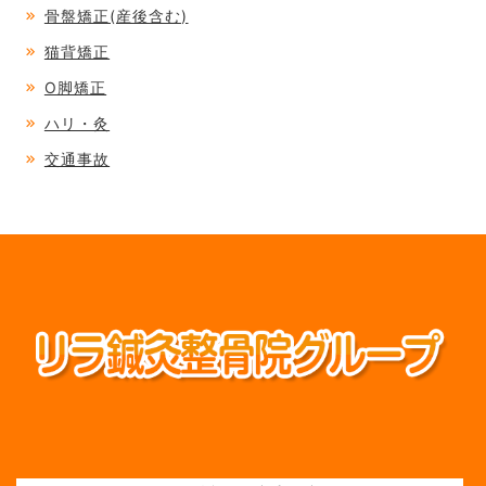
骨盤矯正(産後含む)
猫背矯正
O脚矯正
ハリ・灸
交通事故