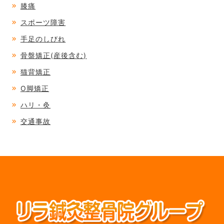
膝痛
スポーツ障害
手足のしびれ
骨盤矯正(産後含む)
猫背矯正
O脚矯正
ハリ・灸
交通事故