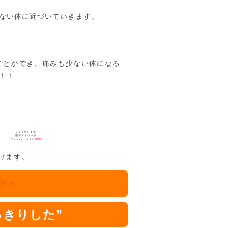
ない体に近づいていきます。
ことができ、痛みも少ない体になる
！！
2/6（水）まで
猫背ストレッチ
￥2,500
→
￥1,000
けます。
声＊
っきりした”