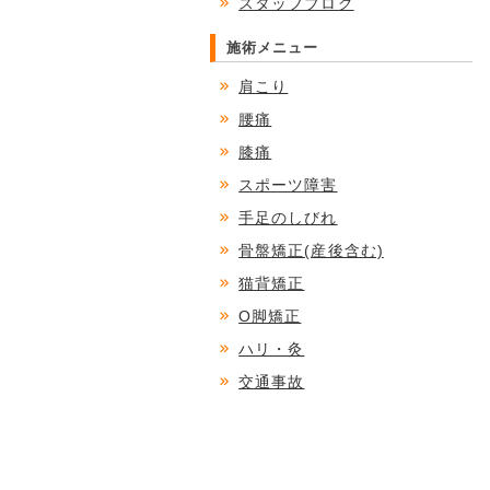
スタッフブログ
施術メニュー
肩こり
腰痛
膝痛
スポーツ障害
手足のしびれ
骨盤矯正(産後含む)
猫背矯正
O脚矯正
ハリ・灸
交通事故