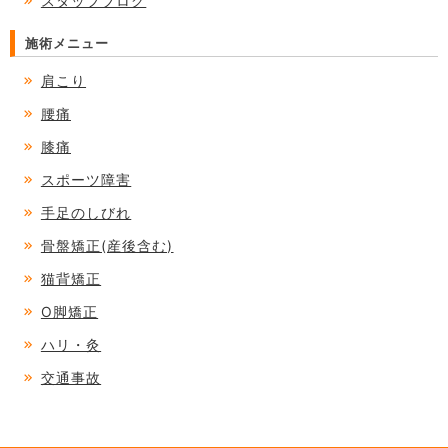
スタッフブログ
施術メニュー
肩こり
腰痛
膝痛
スポーツ障害
手足のしびれ
骨盤矯正(産後含む)
猫背矯正
O脚矯正
ハリ・灸
交通事故