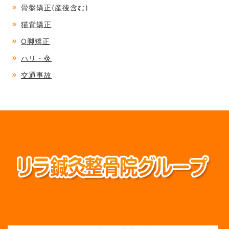
骨盤矯正(産後含む)
猫背矯正
O脚矯正
ハリ・灸
交通事故