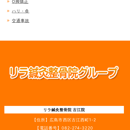
O脚矯正
ハリ・灸
交通事故
リラ鍼灸整骨院 古江院
【住所】
広島市西区古江西町1-2
【電話番号】
082-274-3220