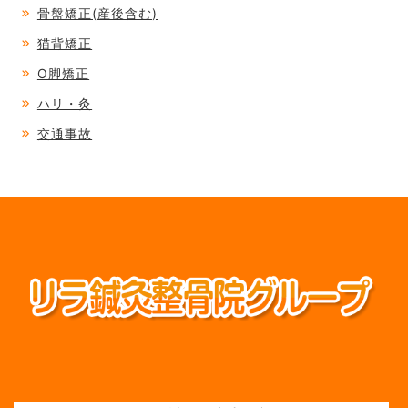
骨盤矯正(産後含む)
猫背矯正
O脚矯正
ハリ・灸
交通事故