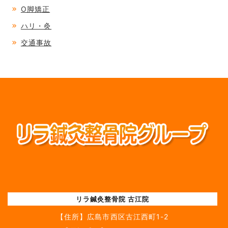
O脚矯正
ハリ・灸
交通事故
リラ鍼灸整骨院 古江院
【住所】
広島市西区古江西町1-2