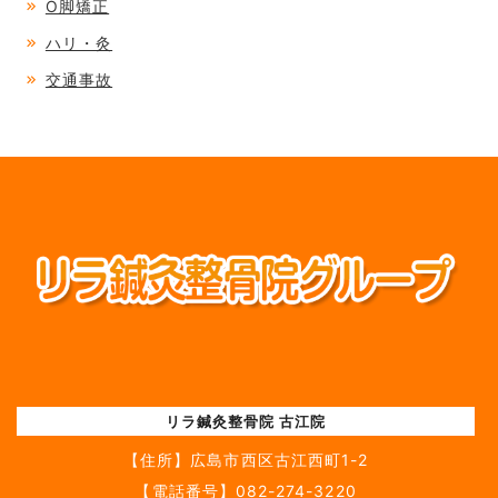
O脚矯正
ハリ・灸
交通事故
リラ鍼灸整骨院 古江院
【住所】
広島市西区古江西町1-2
【電話番号】
082-274-3220