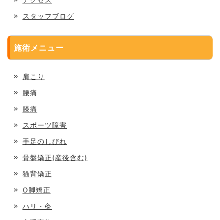
スタッフブログ
施術メニュー
肩こり
腰痛
膝痛
スポーツ障害
手足のしびれ
骨盤矯正(産後含む)
猫背矯正
O脚矯正
ハリ・灸