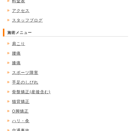
料金表
アクセス
スタッフブログ
施術メニュー
肩こり
腰痛
膝痛
スポーツ障害
手足のしびれ
骨盤矯正(産後含む)
猫背矯正
O脚矯正
ハリ・灸
交通事故