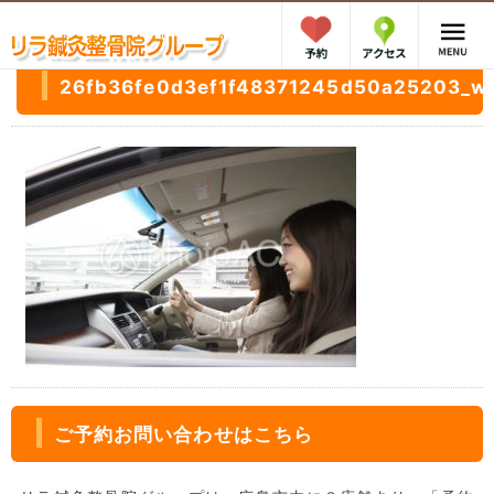
26fb36fe0d3ef1f48371245d50a25203_w
ご予約お問い合わせはこちら