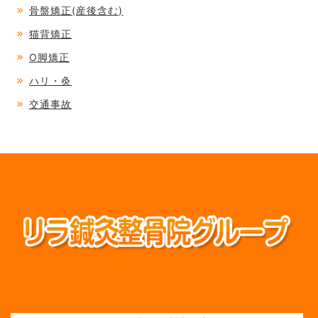
骨盤矯正(産後含む)
猫背矯正
O脚矯正
ハリ・灸
交通事故