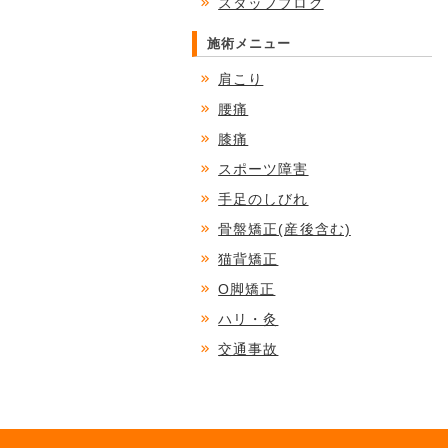
スタッフブログ
施術メニュー
肩こり
腰痛
膝痛
スポーツ障害
手足のしびれ
骨盤矯正(産後含む)
猫背矯正
O脚矯正
ハリ・灸
交通事故