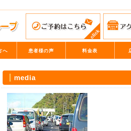
方へ
患者様の声
料金表
media