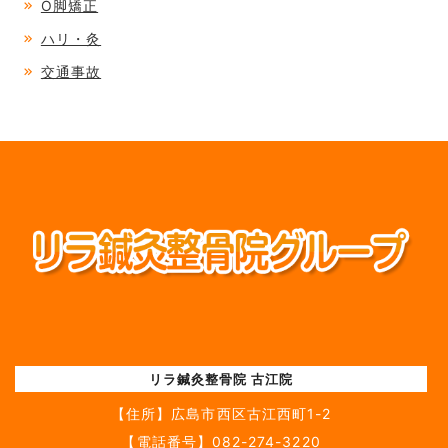
O脚矯正
ハリ・灸
交通事故
リラ鍼灸整骨院 古江院
【住所】
広島市西区古江西町1-2
【電話番号】
082-274-3220