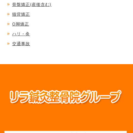
骨盤矯正(産後含む)
猫背矯正
O脚矯正
ハリ・灸
交通事故