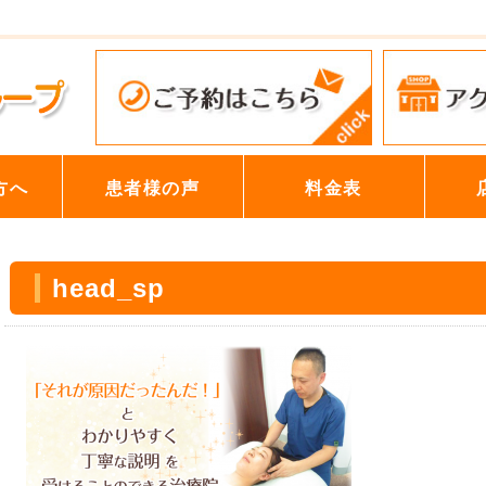
方へ
患者様の声
料金表
head_sp