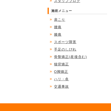
スタッフブログ
施術メニュー
肩こり
腰痛
膝痛
スポーツ障害
手足のしびれ
骨盤矯正(産後含む)
猫背矯正
O脚矯正
ハリ・灸
交通事故