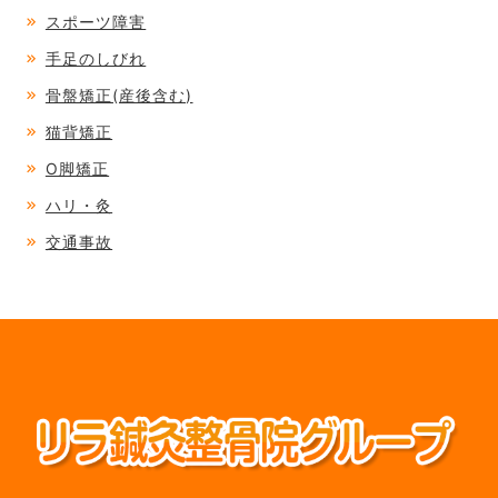
スポーツ障害
手足のしびれ
骨盤矯正(産後含む)
猫背矯正
O脚矯正
ハリ・灸
交通事故