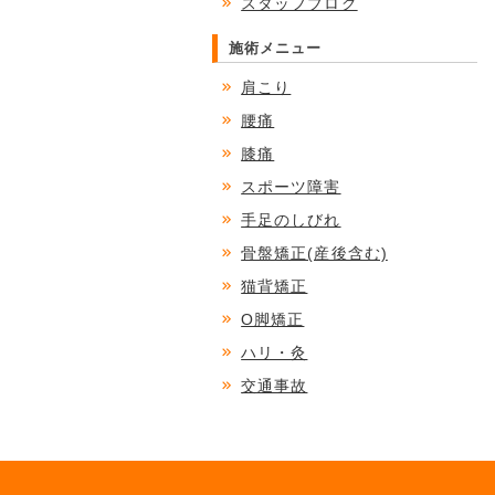
スタッフブログ
施術メニュー
肩こり
腰痛
膝痛
スポーツ障害
手足のしびれ
骨盤矯正(産後含む)
猫背矯正
O脚矯正
ハリ・灸
交通事故