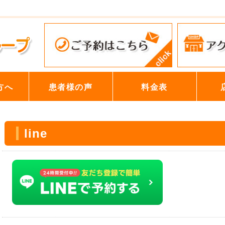
方へ
患者様の声
料金表
line