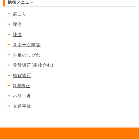
施術メニュー
肩こり
腰痛
膝痛
スポーツ障害
手足のしびれ
骨盤矯正(産後含む)
猫背矯正
O脚矯正
ハリ・灸
交通事故