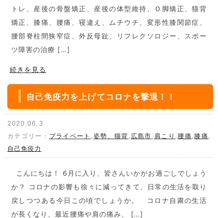
トレ、産後の骨盤矯正、産後の体型維持、Ｏ脚矯正、猫背
矯正、膝痛、腰痛、寝違え、ムチウチ、変形性膝関節症、
腰部脊柱間狭窄症、外反母趾、リフレクソロジー、スポー
ツ障害の治療 […]
続きを見る
自己免疫力を上げてコロナを撃退！！
2020.06.3
カテゴリー：
プライベート
,
姿勢、猫背
,
広島市
,
肩こり
,
腰痛
,
膝痛
,
自己免疫力
こんにちは！ 6月に入り、皆さんいかがお過ごしでしょう
か？ コロナの影響も徐々に減ってきて、日常の生活を取り
戻しつつある今日この頃でしょうか。 コロナ自粛の生活
が長くなり、最近腰痛や肩の痛み、 […]