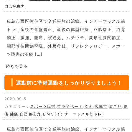
自己免疫力
広島市西区佐伯区で交通事故の治療、インナーマッスル筋
トレ、産後の骨盤矯正、産後の体型維持、Ｏ脚矯正、猫背
矯正、膝痛、腰痛、寝違え、ムチウチ、変形性膝関節症、
腰部脊柱間狭窄症、外反母趾、リフレクソロジー、スポー
ツ障害の治療 […]
続きを見る
運動前に準備運動をしっかりやりましょう！
2020.09.5
カテゴリー：
スポーツ障害
,
プライベート
,
冷え
,
広島市
,
肩こり
,
腰
痛
,
膝痛
,
自己免疫力
,
ＥＭＳ(インナーマッスル筋トレ）
広島市西区佐伯区で交通事故の治療、インナーマッスル筋