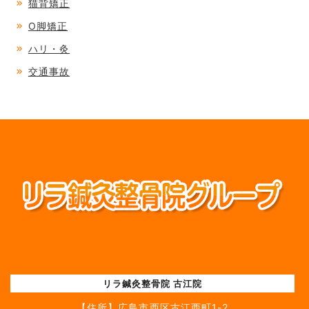
猫背矯正
O脚矯正
ハリ・灸
交通事故
リラ鍼灸整骨院 古江院
【住所】
広島市西区古江西町1-2