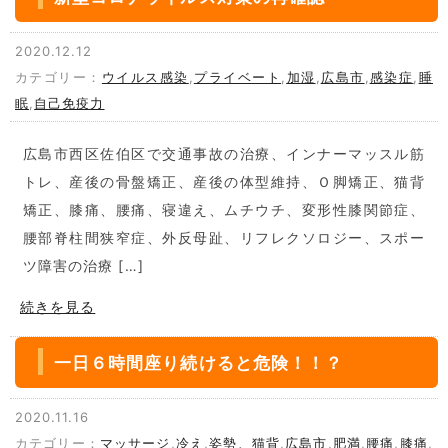
2020.12.12
カテゴリー：
ウイルス感染
,
プライベート
,
加湿
,
広島市
,
感染症
,
睡
眠
,
自己免疫力
広島市西区佐伯区で交通事故の治療、インナーマッスル筋
トレ、産後の骨盤矯正、産後の体型維持、Ｏ脚矯正、猫背
矯正、膝痛、腰痛、寝違え、ムチウチ、変形性膝関節症、
腰部脊柱間狭窄症、外反母趾、リフレクソロジー、スポー
ツ障害の治療 […]
続きを見る
一日６時間座り続けると危険！！？
2020.11.16
カテゴリー：
マッサージ
,
冷え
,
姿勢、猫背
,
広島市
,
肥満
,
腰痛
,
膝痛
,