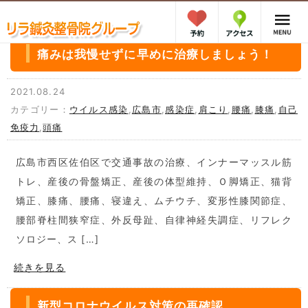
痛みは我慢せずに早めに治療しましょう！
2021.08.24
カテゴリー：
ウイルス感染
,
広島市
,
感染症
,
肩こり
,
腰痛
,
膝痛
,
自己
免疫力
,
頭痛
広島市西区佐伯区で交通事故の治療、インナーマッスル筋
トレ、産後の骨盤矯正、産後の体型維持、Ｏ脚矯正、猫背
矯正、膝痛、腰痛、寝違え、ムチウチ、変形性膝関節症、
腰部脊柱間狭窄症、外反母趾、自律神経失調症、リフレク
ソロジー、ス […]
続きを見る
新型コロナウイルス対策の再確認